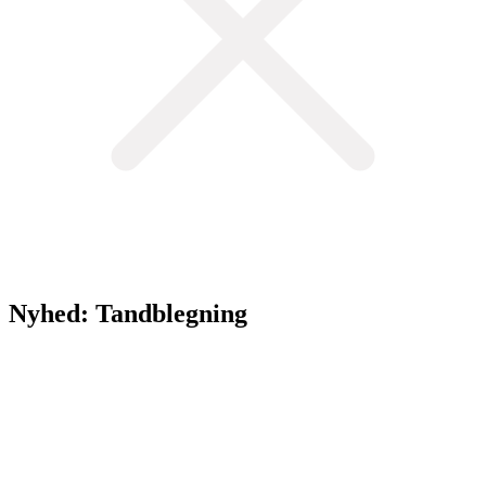
Nyhed: Tandblegning
Vi tilbyder nu tandblegning hos Frederiksberg Skønhedsklinik. Det
fejrer vi med et tilbud på tandblegning.
Normalpris: 1.000 kr.
Tilbudspris: 850 kr.