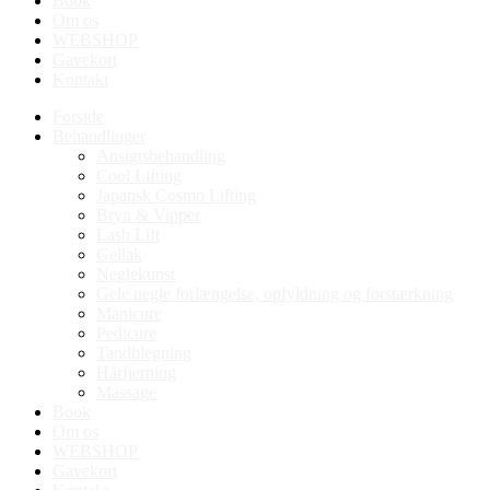
Book
Om os
WEBSHOP
Gavekort
Kontakt
Forside
Behandlinger
Ansigtsbehandling
Cool Lifting
Japansk Cosmo Lifting
Bryn & Vipper
Lash Lift
Gellak
Neglekunst
Gele negle forlængelse, opfyldning og forstærkning
Manicure
Pedicure
Tandblegning
Hårfjerning
Massage
Book
Om os
WEBSHOP
Gavekort