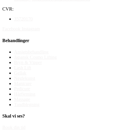
CVR:
35720170
Facebook
Instagram
Behandlinger
Ansigtsbehandling
Japansk Cosmo Lifting
Bryn & Vipper
Lash Lift
Gellak
Neglekunst
Manicure
Pedicure
Hårfjerning
Massage
Tandblegning
Skal vi ses?
Book din tid