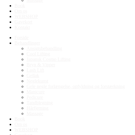
Massage
Book
Om os
WEBSHOP
Gavekort
Kontakt
Forside
Behandlinger
Ansigtsbehandling
Cool Lifting
Japansk Cosmo Lifting
Bryn & Vipper
Lash Lift
Gellak
Neglekunst
Gele negle forlængelse, opfyldning og forstærkning
Manicure
Pedicure
Tandblegning
Hårfjerning
Massage
Book
Om os
WEBSHOP