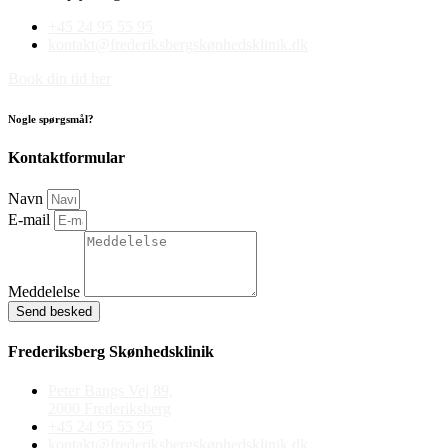
+45 24 95 55 95
kontakt@frederiksbergskønhedsklinik.dk
Book din tid her
Nogle spørgsmål?
Kontaktformular
Navn
E-mail
Meddelelse
Send besked
Frederiksberg Skønhedsklinik
Peter Bangs Vej 89,
2000 Frederiksberg
+45 24 95 55 95
kontakt@frederiksbergskønhedsklinik.dk