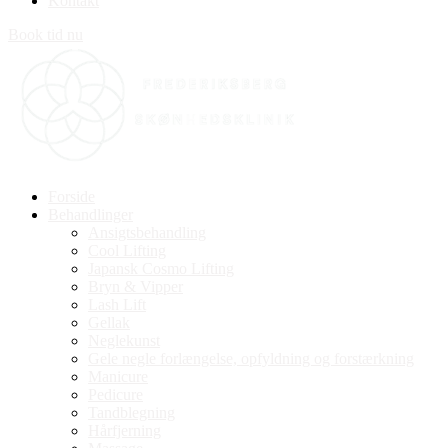
Kontakt
Book tid nu
Forside
Behandlinger
Ansigtsbehandling
Cool Lifting
Japansk Cosmo Lifting
Bryn & Vipper
Lash Lift
Gellak
Neglekunst
Gele negle forlængelse, opfyldning og forstærkning
Manicure
Pedicure
Tandblegning
Hårfjerning