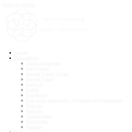
Videre til indhold
Forside
Behandlinger
Ansigtsbehandling
Cool Lifting
Japansk Cosmo Lifting
Bryn & Vipper
Lash Lift
Gellak
Neglekunst
Gele negle forlængelse, opfyldning og forstærkning
Manicure
Pedicure
Tandblegning
Hårfjerning
Massage