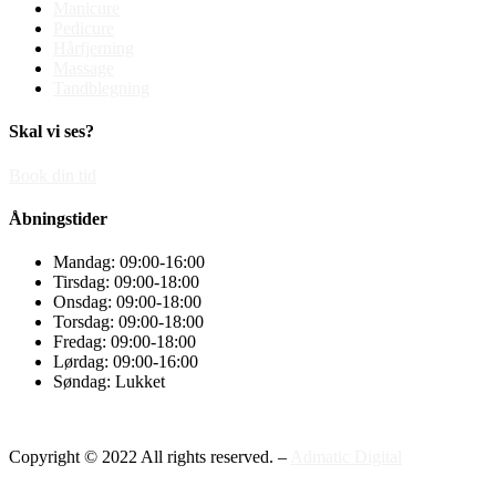
Manicure
Pedicure
Hårfjerning
Massage
Tandblegning
Skal vi ses?
Book din tid
Åbningstider
Mandag: 09:00-16:00
Tirsdag: 09:00-18:00
Onsdag: 09:00-18:00
Torsdag: 09:00-18:00
Fredag: 09:00-18:00
Lørdag: 09:00-16:00
Søndag: Lukket
Copyright © 2022 All rights reserved. –
Admatic Digital