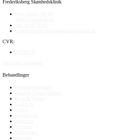
Frederiksberg Skønhedsklinik
Peter Bangs Vej 89,
2000 Frederiksberg
+45 24 95 55 95
kontakt@frederiksbergskønhedsklinik.dk
CVR:
35720170
Facebook
Instagram
Behandlinger
Ansigtsbehandling
Japansk Cosmo Lifting
Bryn & Vipper
Lash Lift
Gellak
Neglekunst
Manicure
Pedicure
Hårfjerning
Massage