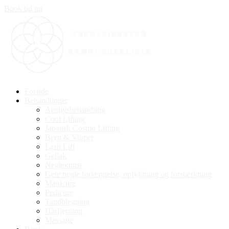
Book tid nu
Forside
Behandlinger
Ansigtsbehandling
Cool Lifting
Japansk Cosmo Lifting
Bryn & Vipper
Lash Lift
Gellak
Neglekunst
Gele negle forlængelse, opfyldning og forstærkning
Manicure
Pedicure
Tandblegning
Hårfjerning
Massage