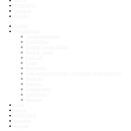
Om os
WEBSHOP
Gavekort
Kontakt
Forside
Behandlinger
Ansigtsbehandling
Cool Lifting
Japansk Cosmo Lifting
Bryn & Vipper
Lash Lift
Gellak
Neglekunst
Gele negle forlængelse, opfyldning og forstærkning
Manicure
Pedicure
Tandblegning
Hårfjerning
Massage
Book
Om os
WEBSHOP
Gavekort
Kontakt