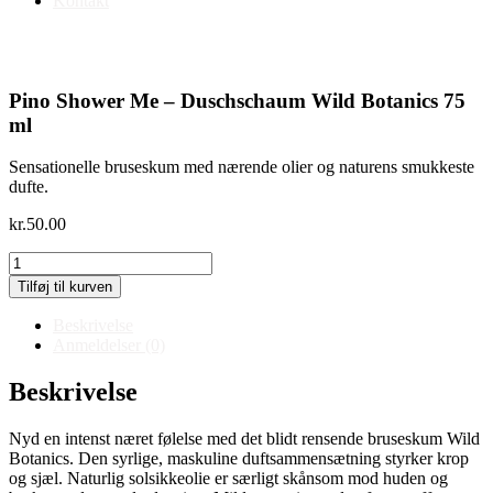
Kontakt
Pino Shower Me – Duschschaum Wild Botanics 75
ml
Sensationelle bruseskum med nærende olier og naturens smukkeste
dufte.
kr.
50.00
Pino
Body
Tilføj til kurven
Lotion
-
Beskrivelse
Granatæbler
Anmeldelser (0)
200
ml
Beskrivelse
antal
Nyd en intenst næret følelse med det blidt rensende bruseskum Wild
Botanics. Den syrlige, maskuline duftsammensætning styrker krop
og sjæl. Naturlig solsikkeolie er særligt skånsom mod huden og