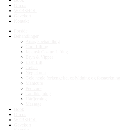
Book
Om os
WEBSHOP
Gavekort
Kontakt
Forside
Behandlinger
Ansigtsbehandling
Cool Lifting
Japansk Cosmo Lifting
Bryn & Vipper
Lash Lift
Gellak
Neglekunst
Gele negle forlængelse, opfyldning og forstærkning
Manicure
Pedicure
Tandblegning
Hårfjerning
Massage
Book
Om os
WEBSHOP
Gavekort