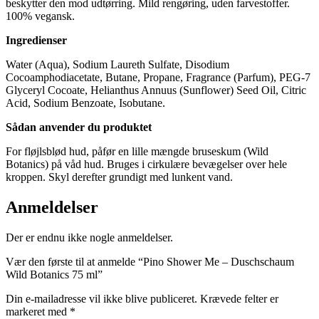
beskytter den mod udtørring. Mild rengøring, uden farvestoffer.
100% vegansk.
Ingredienser
Water (Aqua), Sodium Laureth Sulfate, Disodium
Cocoamphodiacetate, Butane, Propane, Fragrance (Parfum), PEG-7
Glyceryl Cocoate, Helianthus Annuus (Sunflower) Seed Oil, Citric
Acid, Sodium Benzoate, Isobutane.
Sådan anvender du produktet
For fløjlsblød hud, påfør en lille mængde bruseskum (Wild
Botanics) på våd hud. Bruges i cirkulære bevægelser over hele
kroppen. Skyl derefter grundigt med lunkent vand.
Anmeldelser
Der er endnu ikke nogle anmeldelser.
Vær den første til at anmelde “Pino Shower Me – Duschschaum
Wild Botanics 75 ml”
Din e-mailadresse vil ikke blive publiceret.
Krævede felter er
markeret med
*