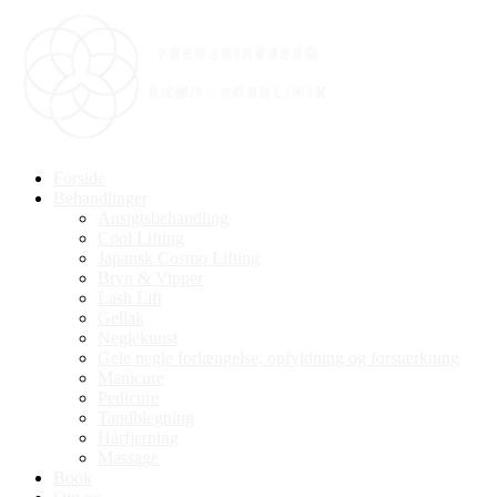
Videre
til
indhold
Forside
Behandlinger
Ansigtsbehandling
Cool Lifting
Japansk Cosmo Lifting
Bryn & Vipper
Lash Lift
Gellak
Neglekunst
Gele negle forlængelse, opfyldning og forstærkning
Manicure
Pedicure
Tandblegning
Hårfjerning
Massage
Book