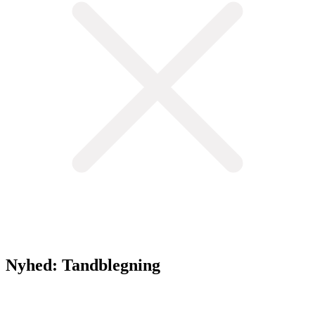
Nyhed: Tandblegning
Vi tilbyder nu tandblegning hos Frederiksberg Skønhedsklinik. Det
fejrer vi med et tilbud på tandblegning.