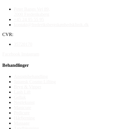
Peter Bangs Vej 89,
2000 Frederiksberg
+45 24 95 55 95
kontakt@frederiksbergskønhedsklinik.dk
CVR:
35720170
Facebook
Instagram
Behandlinger
Ansigtsbehandling
Japansk Cosmo Lifting
Bryn & Vipper
Lash Lift
Gellak
Neglekunst
Manicure
Pedicure
Hårfjerning
Massage
Tandblegning