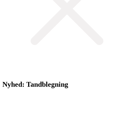
Nyhed: Tandblegning
Vi tilbyder nu tandblegning hos Frederiksberg Skønhedsklinik. Det
fejrer vi med et tilbud på tandblegning.
Normalpris: 1.000 kr.
Tilbudspris: 850 kr.
Tilbuddet gælder i resten af juni.