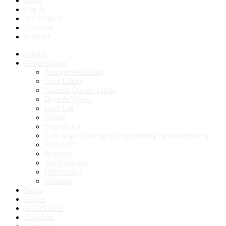
Book
Om os
WEBSHOP
Gavekort
Kontakt
Forside
Behandlinger
Ansigtsbehandling
Cool Lifting
Japansk Cosmo Lifting
Bryn & Vipper
Lash Lift
Gellak
Neglekunst
Gele negle forlængelse, opfyldning og forstærkning
Manicure
Pedicure
Tandblegning
Hårfjerning
Massage
Book
Om os
WEBSHOP
Gavekort