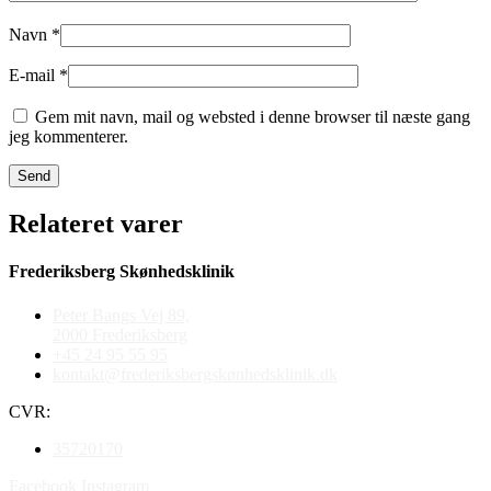
Navn
*
E-mail
*
Gem mit navn, mail og websted i denne browser til næste gang
jeg kommenterer.
Relateret varer
Frederiksberg Skønhedsklinik
Peter Bangs Vej 89,
2000 Frederiksberg
+45 24 95 55 95
kontakt@frederiksbergskønhedsklinik.dk
CVR:
35720170
Facebook
Instagram