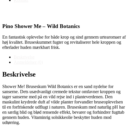
Kontakt
Pino Shower Me – Wild Botanics
En fantastisk oplevelse for både krop og sind gennem urtearomaer af
høj kvalitet. Bruseskummet fugter og revitaliserer hele kroppen og
efterlader huden mærkbart frisk.
Beskrivelse
Anmeldelser (0)
Beskrivelse
Shower Me! Bruseskum Wild Botanics er en sand nydelse for
sanserne. Dets usædvanligt cremede tekstur omfavner kroppen og
tager sanserne med på en vild rejse ind i planteverdenen. Den
maskulint krydrede duft af vilde planter forvandler bruseoplevelsen
til en forfriskende udflugt i naturen. Bruseskum med naturlig pH har
en særlig blid og blød rensende effekt, bevarer og forhindrer fugttab
gennem huden. Vitaminrig solsikkeolie beskytter huden mod
udtørring.