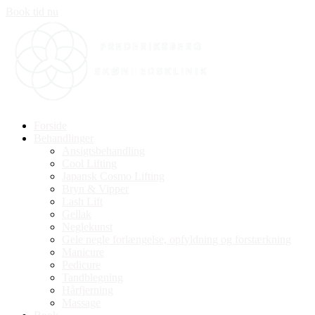
Book tid nu
Forside
Behandlinger
Ansigtsbehandling
Cool Lifting
Japansk Cosmo Lifting
Bryn & Vipper
Lash Lift
Gellak
Neglekunst
Gele negle forlængelse, opfyldning og forstærkning
Manicure
Pedicure
Tandblegning
Hårfjerning
Massage