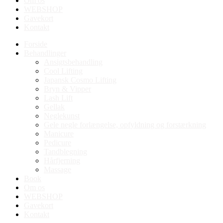
Om os
WEBSHOP
Gavekort
Kontakt
Forside
Behandlinger
Ansigtsbehandling
Cool Lifting
Japansk Cosmo Lifting
Bryn & Vipper
Lash Lift
Gellak
Neglekunst
Gele negle forlængelse, opfyldning og forstærkning
Manicure
Pedicure
Tandblegning
Hårfjerning
Massage
Book
Om os
WEBSHOP
Gavekort
Kontakt