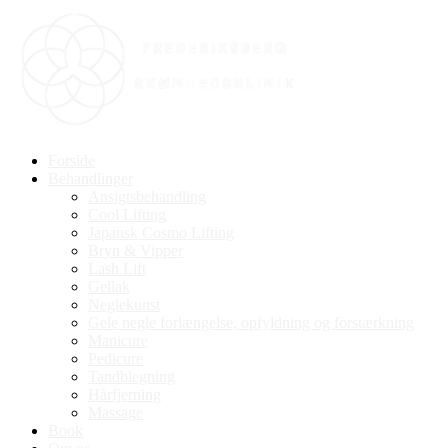
Videre
til
indhold
Forside
Behandlinger
Ansigtsbehandling
Cool Lifting
Japansk Cosmo Lifting
Bryn & Vipper
Lash Lift
Gellak
Neglekunst
Gele negle forlængelse, opfyldning og forstærkning
Manicure
Pedicure
Tandblegning
Hårfjerning
Massage
Book