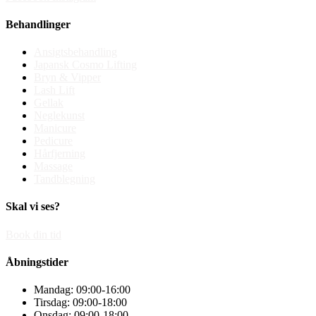
Behandlinger
Ansigtsbehandling
Japansk Cosmo Lifting
Bryn & Vipper
Lash Lift
Gellak
Neglekunst
Manicure
Pedicure
Hårfjerning
Massage
Tandblegning
Skal vi ses?
Book din tid
Åbningstider
Mandag: 09:00-16:00
Tirsdag: 09:00-18:00
Onsdag: 09:00-18:00