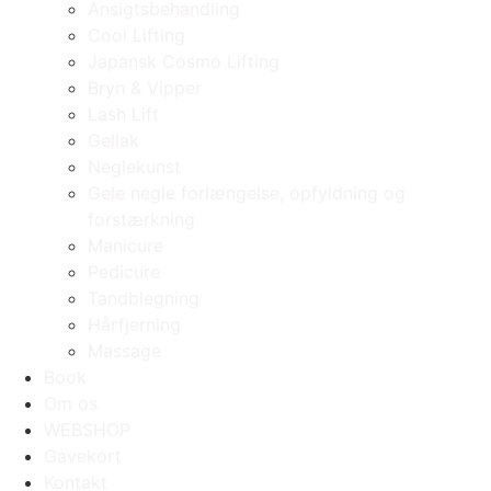
Ansigtsbehandling
Cool Lifting
Japansk Cosmo Lifting
Bryn & Vipper
Lash Lift
Gellak
Neglekunst
Gele negle forlængelse, opfyldning og
forstærkning
Manicure
Pedicure
Tandblegning
Hårfjerning
Massage
Book
Om os
WEBSHOP
Gavekort
Kontakt