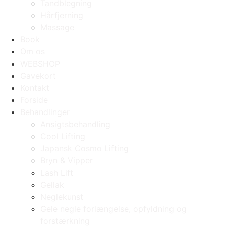
Tandblegning
Hårfjerning
Massage
Book
Om os
WEBSHOP
Gavekort
Kontakt
Forside
Behandlinger
Ansigtsbehandling
Cool Lifting
Japansk Cosmo Lifting
Bryn & Vipper
Lash Lift
Gellak
Neglekunst
Gele negle forlængelse, opfyldning og
forstærkning