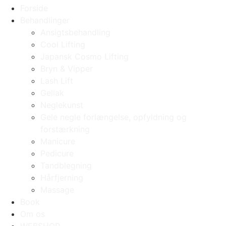
Forside
Behandlinger
Ansigtsbehandling
Cool Lifting
Japansk Cosmo Lifting
Bryn & Vipper
Lash Lift
Gellak
Neglekunst
Gele negle forlængelse, opfyldning og
forstærkning
Manicure
Pedicure
Tandblegning
Hårfjerning
Massage
Book
Om os