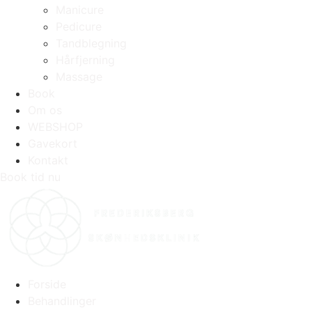
Manicure
Pedicure
Tandblegning
Hårfjerning
Massage
Book
Om os
WEBSHOP
Gavekort
Kontakt
Book tid nu
Forside
Behandlinger