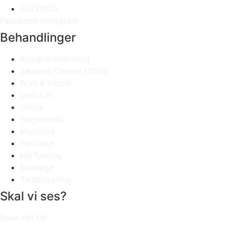
35720170
Facebook
Instagram
Behandlinger
Ansigtsbehandling
Japansk Cosmo Lifting
Bryn & Vipper
Lash Lift
Gellak
Neglekunst
Manicure
Pedicure
Hårfjerning
Massage
Tandblegning
Skal vi ses?
Book din tid